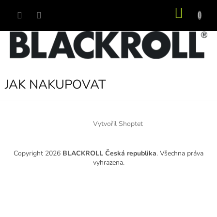
Přejít
NÁKU
na
obsah
KOŠÍK
JAK NAKUPOVAT
Z
Á
P
Vytvořil Shoptet
A
T
Copyright 2026
BLACKROLL Česká republika
. Všechna práva
Í
vyhrazena.