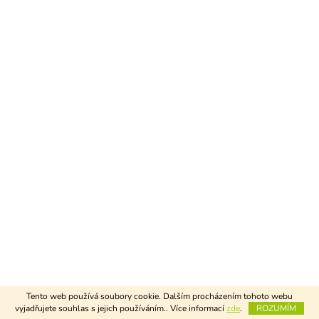
Tento web používá soubory cookie. Dalším procházením tohoto webu
vyjadřujete souhlas s jejich používáním.. Více informací
zde
.
ROZUMÍM