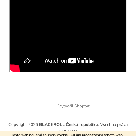
Z
Á
P
Vytvořil Shoptet
A
T
Copyright 2026
BLACKROLL Česká republika
. Všechna práva
Í
vyhrazena.
Tento web používá soubory cookie. Dalším procházením tohoto webu