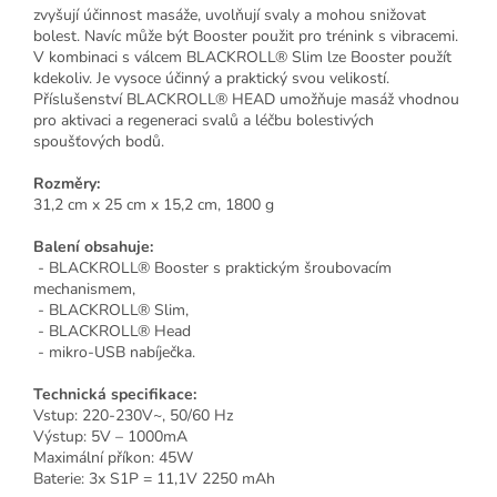
zvyšují účinnost masáže, uvolňují svaly a mohou snižovat
bolest. Navíc může být Booster použit pro trénink s vibracemi.
V kombinaci s válcem BLACKROLL® Slim lze Booster použít
kdekoliv. Je vysoce účinný a praktický svou velikostí.
Příslušenství BLACKROLL® HEAD umožňuje masáž vhodnou
pro aktivaci a regeneraci svalů a léčbu bolestivých
spoušťových bodů.
Rozměry:
31,2 cm x 25 cm x 15,2 cm, 1800 g
Balení obsahuje:
- BLACKROLL® Booster s praktickým šroubovacím
mechanismem,
- BLACKROLL® Slim,
- BLACKROLL® Head
- mikro-USB nabíječka.
Technická specifikace:
Vstup: 220-230V~, 50/60 Hz
Výstup: 5V – 1000mA
Maximální příkon: 45W
Baterie: 3x S1P = 11,1V 2250 mAh