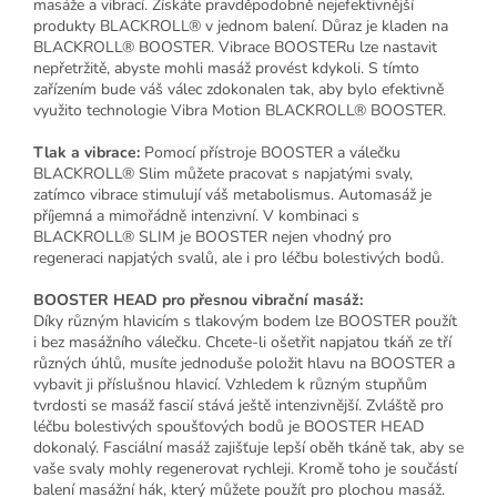
masáže a vibrací. Získáte pravděpodobně nejefektivnější
produkty BLACKROLL® v jednom balení. Důraz je kladen na
BLACKROLL® BOOSTER. Vibrace BOOSTERu lze nastavit
nepřetržitě, abyste mohli masáž provést kdykoli. S tímto
zařízením bude váš válec zdokonalen tak, aby bylo efektivně
využito technologie Vibra Motion BLACKROLL® BOOSTER.
Tlak a vibrace:
Pomocí přístroje BOOSTER a válečku
BLACKROLL® Slim můžete pracovat s napjatými svaly,
zatímco vibrace stimulují váš metabolismus. Automasáž je
příjemná a mimořádně intenzivní. V kombinaci s
BLACKROLL® SLIM je BOOSTER nejen vhodný pro
regeneraci napjatých svalů, ale i pro léčbu bolestivých bodů.
BOOSTER HEAD pro přesnou vibrační masáž:
Díky různým hlavicím s tlakovým bodem lze BOOSTER použít
i bez masážního válečku. Chcete-li ošetřit napjatou tkáň ze tří
různých úhlů, musíte jednoduše položit hlavu na BOOSTER a
vybavit ji příslušnou hlavicí. Vzhledem k různým stupňům
tvrdosti se masáž fascií stává ještě intenzivnější. Zvláště pro
léčbu bolestivých spoušťových bodů je BOOSTER HEAD
dokonalý. Fasciální masáž zajišťuje lepší oběh tkáně tak, aby se
vaše svaly mohly regenerovat rychleji. Kromě toho je součástí
balení masážní hák, který můžete použít pro plochou masáž.