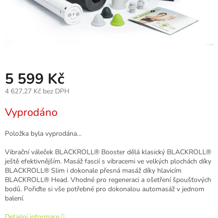
5 599 Kč
4 627,27 Kč bez DPH
Měrná
Vyprodáno
cena:
Položka byla vyprodána…
Vibrační váleček BLACKROLL® Booster dělá klasický BLACKROLL®
ještě efektivnějším. Masáž fascií s vibracemi ve velkých plochách díky
BLACKROLL® Slim i dokonale přesná masáž díky hlavicím
BLACKROLL® Head. Vhodné pro regeneraci a ošetření špoušťových
bodů. Pořiďte si vše potřebné pro dokonalou automasáž v jednom
balení.
Detailní informace