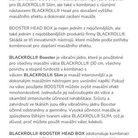
pro BLACKROLL® Slim, ale také v kombinaci s různými
nástavcemi BLACKROLL® Head pro dosažení vyššího
masážního efektu a dokonalé zacílení masáže.
BOOSTER HEAD BOX je nejen jedním z nejúčinnějších, ale
také jedním z nejoblíbenějších produktů firmy BLACKROLL®.
Skládá ze tří inovativních nástrojů, které můžete podle potřeby
kombinovat pro zlepšení masážního efektu.
BLACKROLL®
Booster
je vibrační jádro, které je použitelné
pro všechny masážní válce BLACKROLL® (30 cm, všechny
povrchy a stupně tvrdosti) v kombinaci s
válcem
BLACKROLL® Slim
je masáž intenzivnější a je
dokonalým masážním nástrojem pro uvolnění napětí. Pokud
na válec použijete BOOSTER můžete zvýšit masážní efekt
mnohonásobně. Jednoduše jej našroubujete do válce a
okamžitě zintenzivníte účinnost rehabilitace. Srůsty a
zatvrdnutí ve tkáních jsou díky vibračnímu jádru Booster
účinně odstraněny a zjemněny. Vysoká účinnost masáže je
způsobena štíhlým tvarem válce BLACKROLL® SLIM, což je
důvod, proč můžete použít masážní válec kdekoli.
BLACKROLL® BOOSTER HEAD BOX
zdokonaluje kombinaci