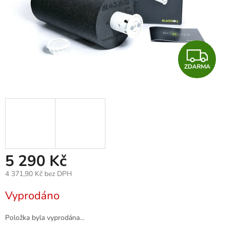
Z
ZDARMA
D
A
R
M
A
5 290 Kč
4 371,90 Kč bez DPH
Měrná
Vyprodáno
cena:
Položka byla vyprodána…