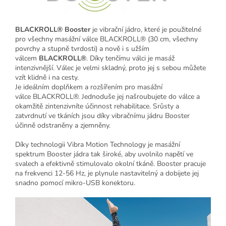
BLACKROLL®
Booster
je vibrační jádro, které je použitelné
pro všechny masážní válce BLACKROLL® (30 cm, všechny
povrchy a stupně tvrdosti) a nově i s užším
válcem
BLACKROLL®
. Díky tenčímu válci je masáž
intenzivnější. Válec je velmi skladný, proto jej s sebou můžete
vzít klidně i na cesty.
Je ideálním doplňkem a rozšířením pro masážní
válce BLACKROLL®. Jednoduše jej našroubujete do válce a
okamžitě zintenzivníte účinnost rehabilitace. Srůsty a
zatvrdnutí ve tkáních jsou díky vibračnímu jádru Booster
účinně odstraněny a zjemněny.
Díky technologii Vibra Motion Technology je masážní
spektrum Booster jádra tak široké, aby uvolnilo napětí ve
svalech a efektivně stimulovalo okolní tkáně. Booster pracuje
na frekvenci 12-56 Hz, je plynule nastavitelný a dobijete jej
snadno pomocí mikro-USB konektoru.